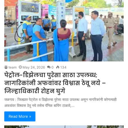
team
May 24, 2026
0
134
पेट्रोल-डिझेलचा पुरेसा साठा उपलब्ध;
नागरिकांनी अफवांवर विश्वास ठेवू नये –
जिल्हाधिकारी रोहन घुगे
जळगाव : जिल्ह्यात पेट्रोल व डिझेलचा पुरेसा साठा उपलब्ध असून नागरिकांनी कोणत्याही
अफवांवर विश्वास ठेवू नये तसेच पॅनिक बायिंग टाळावे,…
Read More »