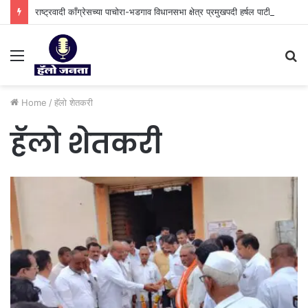
राष्ट्रवादी काँग्रेसच्या पाचोरा-भडगाव विधानसभा क्षेत्र प्रमुखपदी हर्षल पाटील यांची नियुक्ती.
Menu
S
fo
Home
/
⁠हॅलो शेतकरी
⁠हॅलो शेतकरी