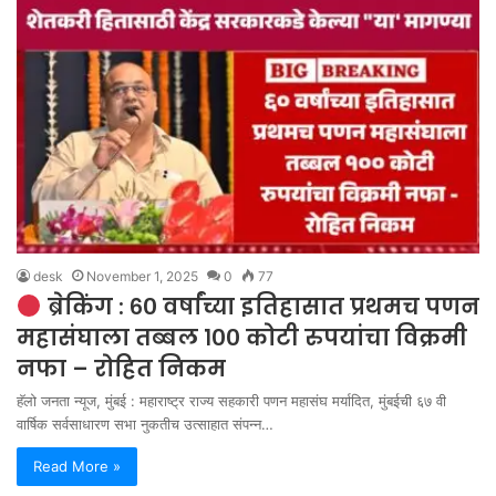
desk
November 1, 2025
0
77
ब्रेकिंग : ६० वर्षांच्या इतिहासात प्रथमच पणन
महासंघाला तब्बल १०० कोटी रुपयांचा विक्रमी
नफा – रोहित निकम
हॅलो जनता न्यूज, मुंबई : महाराष्ट्र राज्य सहकारी पणन महासंघ मर्यादित, मुंबईची ६७ वी
वार्षिक सर्वसाधारण सभा नुकतीच उत्साहात संपन्न…
Read More »