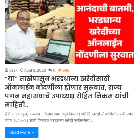
desk
April 6, 2026
0
596
“या” ताखेपासून भरडधान्य खरेदीसाठी
ऑनलाईन नोंदणीला होणार सुरुवात, राज्य
पणन महासंघाचे उपाध्यक्ष रोहित निकम यांची
माहिती..
हॅलो जनता न्यूज, जळगाव : किमान आधारभूत किंमत (MSP) खरेदी योजनेअंतर्गत रब्बी पणन
हंगाम २०२५–२६ साठी जिल्ह्यात भरडधान्य खरेदी प्रक्रियेला…
Read More »