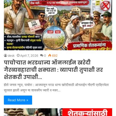
desk
April 7, 2026
0
692
पाचोऱ्यात भरडधान्य ऑनलाईन खरेदी
गैरव्यवहाराची शक्यता : व्यापारी तुपाशी तर
शेतकरी उपाशी…
हॅलो जनता न्यूज, पाचोरा : आजपासून भरड धान्य खरेदीसाठी ऑनलाईन नोंदणी प्रक्रियेला
सुरवात झाली असून या शासकीय ज्वारी व मका…
Read More »