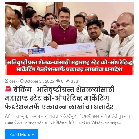
desk
October 31, 2025
0
333
ब्रेकिंग : अतिवृष्टीग्रस्त शेतकऱ्यांसाठी
महाराष्ट्र स्टेट को-ऑपरेटिव्ह मार्केटिंग
फेडरेशनतर्फे एकावन्न लाखांचा धनादेश
हॅलो जनता न्यूज, जळगाव – राज्यातील अतिवृष्टीमुळे कोट्यवधी शेतकऱ्यांचे झालेले नुकसान
लक्षात घेऊन महाराष्ट्र स्टेट को-ऑपरेटिव्ह मार्केटिंग फेडरेशन लिमिटेड, महाराष्ट्र…
Read More »