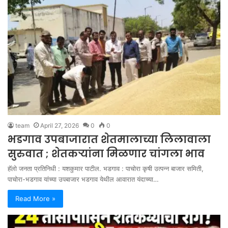
team
April 27, 2026
0
0
भडगाव उपबाजारात शेतमालाच्या लिलावाला
सुरुवात ; शेतकऱ्यांना मिळणार चांगला भाव
हॅलो जनता प्रतिनिधी : यशकुमार पाटील. भडगाव : पाचोरा कृषी उत्पन्न बाजार समिती,
पाचोरा-भडगाव यांच्या उपबाजार भडगाव येथील आवारात यंदाच्या…
Read More »