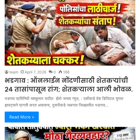
team
April 7, 2026
0
168
भडगाव : ऑनलाईन नोंदणीसाठी शेतकऱ्यांची
२४ तासांपासून रांग; शेतकऱ्याला आली भोवळ.
भडगाव प्रतिनिधी यशकुमार पाटील हॅलो जनता न्यूज, : एकीकडे देश डिजिटल युगात
झपाट्याने प्रगती करत असताना, दुसरीकडे जळगाव जिल्ह्यातील भडगाव…
Read More »